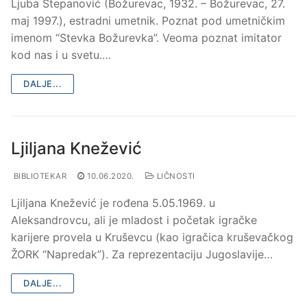
Ljuba Stepanović (Božurevac, 1932. – Božurevac, 27.
maj 1997.), estradni umetnik. Poznat pod umetničkim
imenom “Stevka Božurevka”. Veoma poznat imitator
kod nas i u svetu.…
DALJE...
Ljiljana Knežević
BIBLIOTEKAR
10.06.2020.
LIČNOSTI
Ljiljana Knežević je rođena 5.05.1969. u
Aleksandrovcu, ali je mladost i početak igračke
karijere provela u Kruševcu (kao igračica kruševačkog
ŽORK “Napredak”). Za reprezentaciju Jugoslavije…
DALJE...