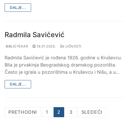
DALJE...
Radmila Savićević
BIBLIOTEKAR
19.01.2020.
LIČNOSTI
Radmila Savićević je rođena 1926. godine u Kruševcu.
Bila je prvakinja Beogradskog dramskog pozorišta.
Često je igrala u pozorištima u Kruševcu i Nišu, a u…
DALJE...
Kretanje
PRETHODNI
1
2
3
SLEDEĆI
članaka