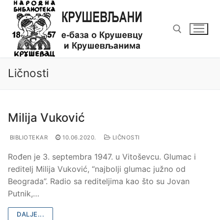
Preskoči
do
sadržaja
Traži za:
Ličnosti
Milija Vuković
BIBLIOTEKAR
10.06.2020.
LIČNOSTI
Rođen je 3. septembra 1947. u Vitoševcu. Glumac i
reditelj Milija Vuković, “najbolji glumac južno od
Beograda”. Radio sa rediteljima kao što su Jovan
Putnik,…
DALJE...