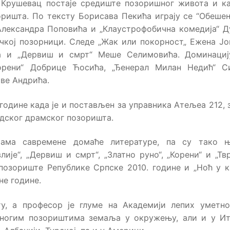
 Крушевац постаје средиште позоришног живота и к
оришта. По тексту Борисава Пекића играју се “Обеше
Александра Поповића и „Клаустрофобична комедија“ 
чкој позорници. Следе „Жак или покорност„ Ежена Јо
ића и „Дервиш и смрт“ Меше Селимовића. Доминаци
Корени“ Добрице Ћосића, „Ђенерал Милан Недић“ С
Иве Андрића.
године када је и постављен за управника Атељеа 212,
адског драмског позоришта.
ама савремене домаће литературе, па су тако њ
ије“, „Дервиш и смрт“, „Златно руно“, „Корени“ и „Твр
 позориште Републике Српске 2010. године и „Ноћ у 
не године.
ту, а професор је глуме на Академији лепих уметн
многим позориштима земаља у окружењу, али и у Ит