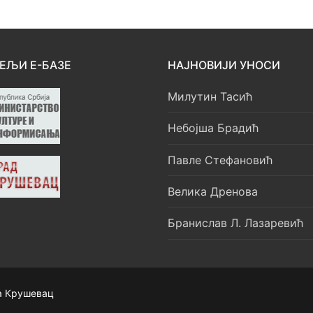
ЕЉИ Е-БАЗЕ
НАЈНОВИЈИ УНОСИ
Милутин Тасић
Небојша Брадић
Павле Стефановић
Велика Дренова
Бранислав Л. Лазаревић
а Крушевац