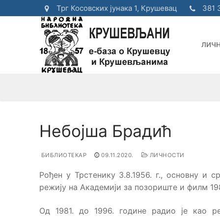
Прескочи
Трг Косовских јунака 1, Крушевац
381 
до
садржаја
ЛИЧ
Небојша Брадић
БИБЛИОТЕКАР
09.11.2020.
ЛИЧНОСТИ
Рођен у Трстенику 3.8.1956. г., основну и
режију на Академији за позориште и филм 198
Од 1981. до 1996. године радио је као 