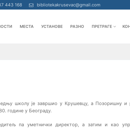
37 443 168
bibliotekakrusevac@gmail.com
НОСТИ
МЕСТА
УСТАНОВЕ
РАЗНО
ПРЕТРАГЕ
КО
 средњу школу је завршио у Крушевцу, а Позоришну и
0. године у Београду.
редитељ па уметнички директор, а затим и као упр