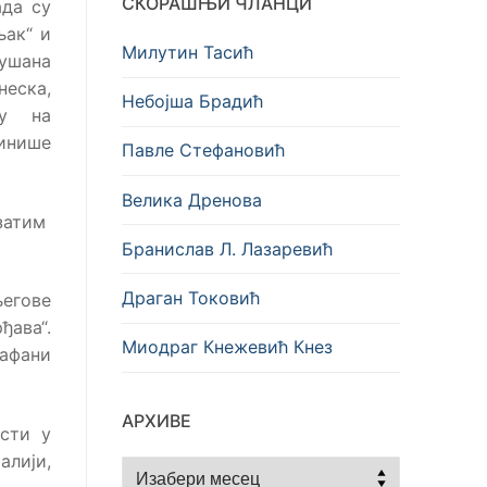
СКОРАШЊИ ЧЛАНЦИ
ада су
њак“ и
Милутин Тасић
Душана
неска,
Небојша Брадић
ју на
инише
Павле Стефановић
Велика Дренова
 затим
Бранислав Л. Лазаревић
Драган Токовић
егове
ђава“.
Миодраг Кнежевић Кнез
кафани
АРХИВЕ
ости у
алији,
Архиве