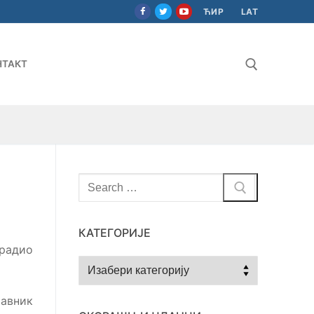
ЋИР
LAT
НТАКТ
Тражи за:
Тражи
за:
КАТЕГОРИЈЕ
 радио
Категорије
авник