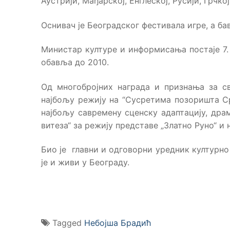
Аустрији, Мађарској, Енглеској, Русији, Грчкој
Оснивач је Београдског фестивала игре, а б
Министар културе и информисања постаје 7. 
обавља до 2010.
Од многобројних награда и признања за св
најбољу режију на “Сусретима позоришта Ср
најбољу савремену сценску адаптацију, драм
витеза“ за режију представе „Златно Руно“ и
Био је главни и одговорни уредник културно
је и живи у Београду.
Tagged
Небојша Брадић