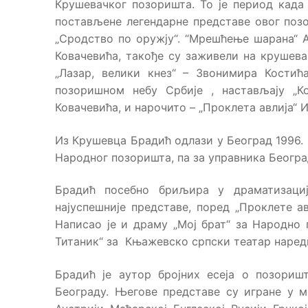
Крушевачког позоришта. То је период када
постављене легендарне представе овог поз
„Сродство по оружју“. “Мрешћење шарана“ 
Ковачевића, такође су заживели на крушева
„Лазар, велики кнез“ – Звонимира Кост
позоришном небу Србије , настављају „
Ковачевића, и нарочито – „Проклета авлија“ 
Из Крушевца Брадић одлази у Београд 1996. 
Народног позоришта, па за управника Беогр
Брадић посебно бриљира у драматизациј
најуспешније представе, поред „Проклете авл
Написао је и драму „Мој брат“ за Народно
Титаник“ за Књажевско српски театар наред
Брадић је аутор бројних есеја о позориш
Београду. Његове представе су игране у 