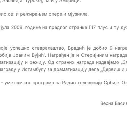
, Албанији, Турској, па и у Америци.
авио се и режирањем опере и мјузикла.
јула 2008. године на предлог странке Г17 плус и ту д
оје успешно стваралаштво, Брадић је добио 9 нагр
бије Јоаким Вујић“. Награђен је и Стеријиним наград
атизацију и режију. Од страних награда издвајамо „З
 награду у Истамбулу за драматизацију дела „Дервиш и 
 – уметничког програма на Радио телевизији Србије. 
Весна Васи