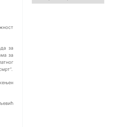
ужност
ада за
ама за
латног
смрт“.
Ожењен
љевић