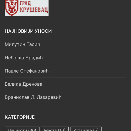
НАЈНОВИЈИ УНОСИ
Милутин Тасић
Небојша Брадић
Павле Стефановић
Велика Дренова
Бранислав Л. Лазаревић
КАТЕГОРИЈЕ
Личности
(30)
Места
(10)
Установе
(5)