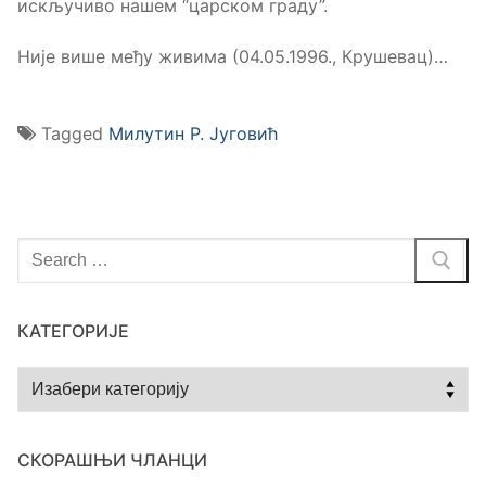
искључиво нашем “царском граду”.
Није више међу живима (04.05.1996., Крушевац)…
Tagged
Милутин Р. Југовић
Тражи
за:
КАТЕГОРИЈЕ
Категорије
СКОРАШЊИ ЧЛАНЦИ