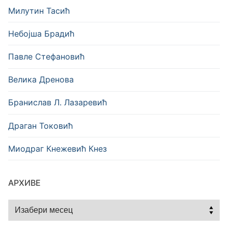
Милутин Тасић
Небојша Брадић
Павле Стефановић
Велика Дренова
Бранислав Л. Лазаревић
Драган Токовић
Миодраг Кнежевић Кнез
АРХИВЕ
Архиве