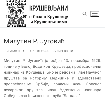
Прескочи
до
садржаја
Тражи за:
Милутин Р. Југовић
БИБЛИОТЕКАР
15.01.2020.
ЛИЧНОСТИ
Милутин Р. Југовић је рођен 13. новембра 1929.
године у Белој Води код Крушевца, професионални
новинар из Крушевца. Био је редовни члан Научног
друштва за историју медицине и здравствено
просвећивање Србије, почасни члан Српског
лекарског друштва, члан Удружења новинара
Србије, члан Књижевног клуба “Багдала”.