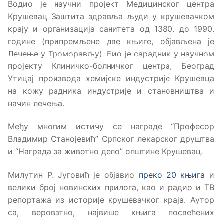
Водио је научни пројект Медицинског центра
Крушевац Заштита здравља људи у крушевачком
крају и организација санитета од 1380. до 1990.
године (припремљене две књиге, објављена је
Лечење у Троморављу). Био је сарадник у научном
пројекту Клиничко-болничког центра, Београд
Утицај производа хемијске индустрије Крушевца
на кожу радника индустрије и становништва и
начин лечења.
Међу многим истичу се награде “Професор
Владимир Станојевић” Српског лекарског друштва
и “Награда за животно дело” општине Крушевац.
Милутин Р. Југовић је објавио
преко 20 књига
и
велики број новинских прилога, као и радио и ТВ
репортажа из историје крушевачког краја. Аутор
са, вероватно, највише књига посвећених