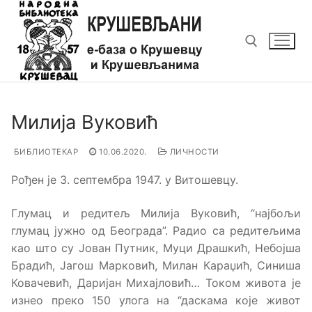
Прескочи
до
садржаја
Тражи за:
Милија Вуковић
БИБЛИОТЕКАР
10.06.2020.
ЛИЧНОСТИ
Рођен је 3. септембра 1947. у Витошевцу.
Глумац и редитељ Милија Вуковић, “најбољи
глумац јужно од Београда”. Радио са редитељима
као што су Јован Путник, Муци Драшкић, Небојша
Брадић, Јагош Марковић, Милан Караџић, Синиша
Ковачевић, Даријан Михајловић… Током живота је
изнео преко 150 улога на “даскама које живот