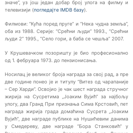
значе”, уз још један добар број улога на филму и
телевизији (
погледајте IMDB базу
).
Филмови: “Кућа поред пруге” и “Нека чудна земља”,
оба из 1988. Серије: “Срећни људи” 1993., “Срећни
људи 2” 1995., “Село гори, а баба се чешља” 2007.
У Крушевачком позоришту је био професионално
од 1. фебруара 1973. до пензионисања.
Носилац је великог броја награда за свој рад, а пре
две године понео је и титулу “Витез од чарапаније
– Сер Харди”. Освојио је чак шест награда стручног
жирија на Сусретима „Јоаким Вујић“ за најбољу
улогу, два Гранд При признања Сима Крстовић, пет
награда жирија града домаћина Сусрета „Јоаким
Вујић“, две награде публике на Нушићевим данима
у Смедереву, две награде “Бора Станковић“ у