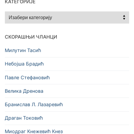
КАТЕГОРИЈЕ
Категорије
СКОРАШЊИ ЧЛАНЦИ
Милутин Тасић
Небојша Брадић
Павле Стефановић
Велика Дренова
Бранислав Л. Лазаревић
Драган Токовић
Миодраг Кнежевић Кнез