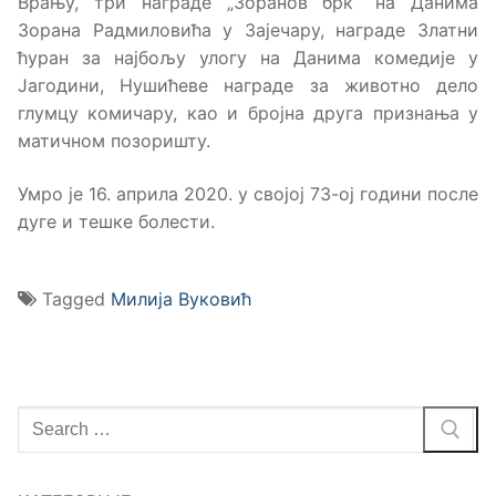
Врању, три награде „Зоранов брк“ на Данима
Зорана Радмиловића у Зајечару, награде Златни
ћуран за најбољу улогу на Данима комедије у
Јагодини, Нушићеве награде за животно дело
глумцу комичару, као и бројна друга признања у
матичном позоришту.
Умро је 16. априла 2020. у својој 73-ој години после
дуге и тешке болести.
Tagged
Милија Вуковић
Тражи
за: