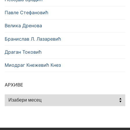
Павле Стефановић
Велика Дренова
Бранислав Л. Лазаревић
Драган Токовић
Миодраг Кнежевић Кнез
АРХИВЕ
Архиве