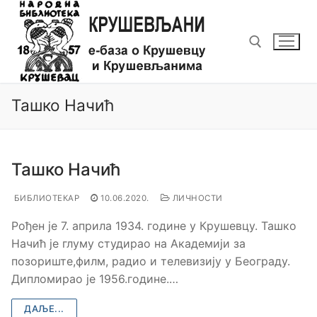
Прескочи
до
садржаја
Тражи за:
Ташко Начић
Ташко Начић
БИБЛИОТЕКАР
10.06.2020.
ЛИЧНОСТИ
Рођен је 7. априла 1934. године у Крушевцу. Ташко
Начић је глуму студирао на Академији за
позориште,филм, радио и телевизију у Београду.
Дипломирао је 1956.године.…
ДАЉЕ...