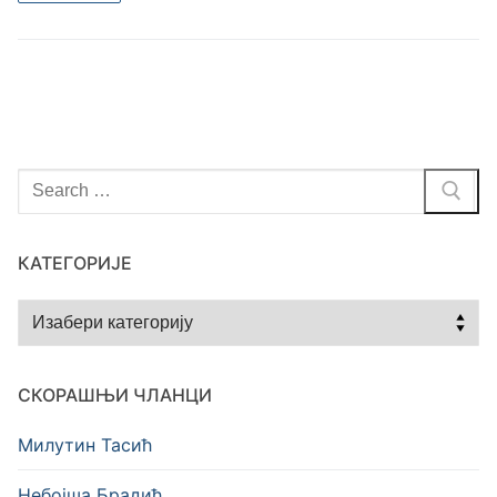
Тражи
за:
КАТЕГОРИЈЕ
Категорије
СКОРАШЊИ ЧЛАНЦИ
Милутин Тасић
Небојша Брадић