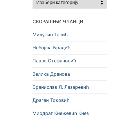
СКОРАШЊИ ЧЛАНЦИ
Милутин Тасић
Небојша Брадић
Павле Стефановић
Велика Дренова
Бранислав Л. Лазаревић
Драган Токовић
Миодраг Кнежевић Кнез