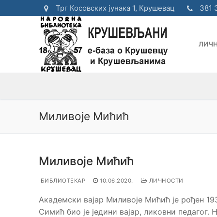
Прескочи
Трг Косовских јунака 1, Крушевац
381 
до
садржаја
ЛИЧ
Миливоје Мићић
Миливоје Мићић
БИБЛИОТЕКАР
10.06.2020.
ЛИЧНОСТИ
Академски вајар Миливоје Мићић је рођен 19
Симић био је једини вајар, ликовни педагог.