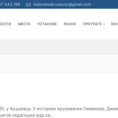
37 443 168
bibliotekakrusevac@gmail.com
НОСТИ
МЕСТА
УСТАНОВЕ
РАЗНО
ПРЕТРАГЕ
КО
35. у Крушевцу. У историји крушевачке Гиманзије, Дими
 Његов педагошки рад се…