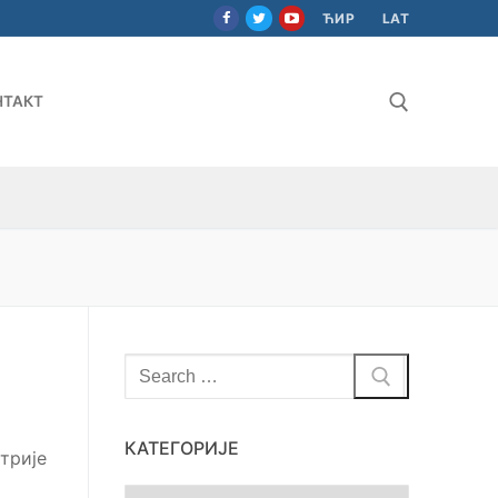
ЋИР
LAT
НТАКТ
Тражи за:
Тражи
за:
КАТЕГОРИЈЕ
трије
Категорије