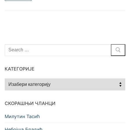
Тражи
за:
КАТЕГОРИЈЕ
Категорије
СКОРАШЊИ ЧЛАНЦИ
Милутин Тасић
Небојша Брадић