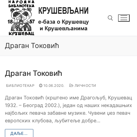
Прескочи
до
садржаја
Тражи за:
Драган Токовић
Драган Токовић
БИБЛИОТЕКАР
10.06.2020.
ЛИЧНОСТИ
Драган Токовић (крштено име Драгољуб, Крушевац
1932. – Београд 2002.), један од наших некадашњих
најбољих певача забавне музике. Чувени џез певач
европских клубова, љубитеље добре…
ДАЉЕ...