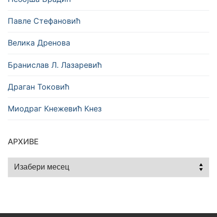
Павле Стефановић
Велика Дренова
Бранислав Л. Лазаревић
Драган Токовић
Миодраг Кнежевић Кнез
АРХИВЕ
Архиве